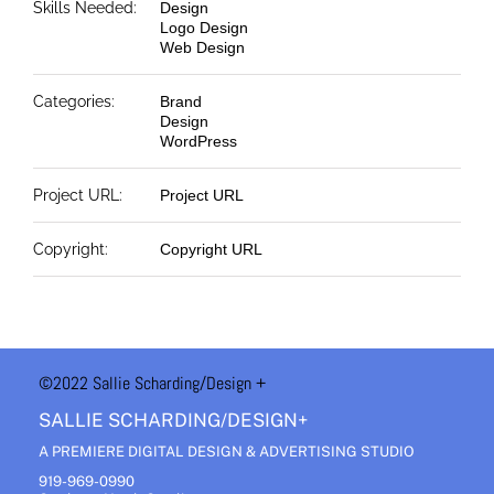
Skills Needed:
Design
Logo Design
Web Design
Categories:
Brand
Design
WordPress
Project URL:
Project URL
Copyright:
Copyright URL
©2022 Sallie Scharding
/Design +
SALLIE SCHARDING/DESIGN+
A PREMIERE DIGITAL DESIGN & ADVERTISING STUDIO
919-969-0990